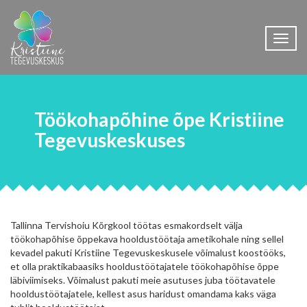
Toggl
naviga
Töökohapõhine õpe Kristiine
Tegevuskeskuses
Tallinna Tervishoiu Kõrgkool töötas esmakordselt välja
töökohapõhise õppekava hooldustöötaja ametikohale ning sellel
kevadel pakuti Kristiine Tegevuskeskusele võimalust koostööks,
et olla praktikabaasiks hooldustöötajatele töökohapõhise õppe
läbiviimiseks. Võimalust pakuti meie asutuses juba töötavatele
hooldustöötajatele, kellest asus haridust omandama kaks väga