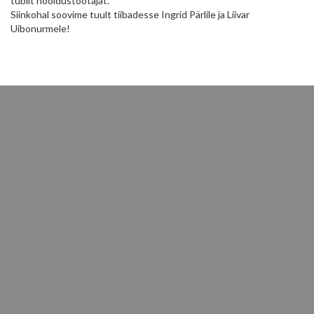
tublit hooldustöötajat.
Siinkohal soovime tuult tiibadesse Ingrid Pärlile ja Liivar
Uibonurmele!