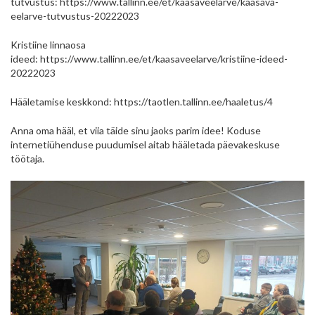
tutvustus: https://www.tallinn.ee/et/kaasaveelarve/kaasava-
eelarve-tutvustus-20222023
Kristiine linnaosa
ideed: https://www.tallinn.ee/et/kaasaveelarve/kristiine-ideed-
20222023
Hääletamise keskkond: https://taotlen.tallinn.ee/haaletus/4
Anna oma hääl, et viia täide sinu jaoks parim idee! Koduse
internetiühenduse puudumisel aitab hääletada päevakeskuse
töötaja.