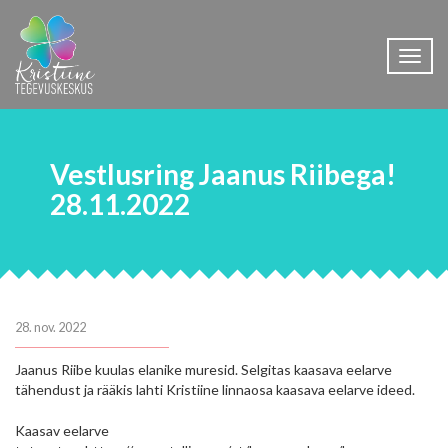
Toggl
naviga
Vestlusring Jaanus Riibega!
28.11.2022
28. nov. 2022
Jaanus Riibe kuulas elanike muresid. Selgitas kaasava eelarve
tähendust ja rääkis lahti Kristiine linnaosa kaasava eelarve ideed.
Kaasav eelarve