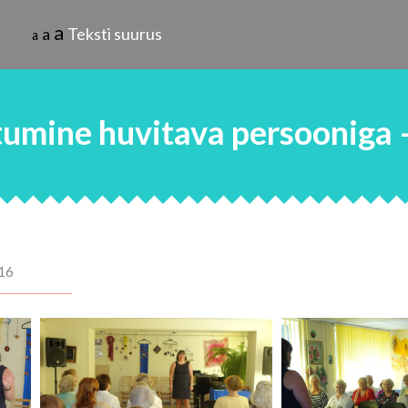
a
a
Teksti suurus
a
umine huvitava persooniga – 
16