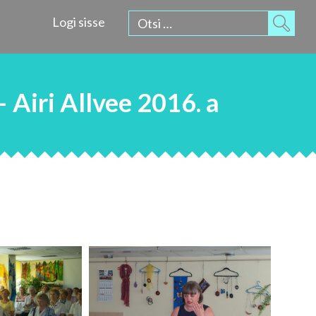
Otsi:
Logi sisse
Airi Allvee 2016. a