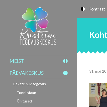
Kontrast
Koht
MEIST
31. mai 20
PÄEVAKESKUS
Eakate huvitegevus
Tunniplaan
Üritused